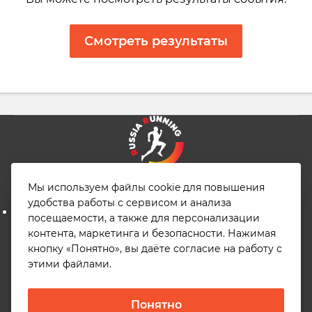
Смотреть результаты
Конфиденциальность
Мы используем файлы cookie для повышения
Аккредитация в качестве ИТ-компании
удобства работы с сервисом и анализа
Информация о деятельности компании в области ИТ
посещаемости, а также для персонализации
Отзыв о сайте
контента, маркетинга и безопасности. Нажимая
English
кнопку «Понятно», вы даёте согласие на работу с
этими файлами.
Русский
© 2026
, Общество с ограниченной ответственностью
Понятно